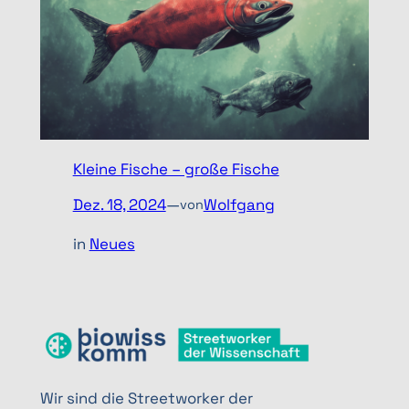
o
r
i
e
n
Kleine Fische – große Fische
Dez. 18, 2024
—
Wolfgang
von
in
Neues
Wir sind die Streetworker der