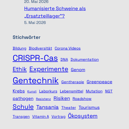
20. Mai 2026
Humanisierte Schweine als
„Ersatzteillager“?
5. Mai 2026
Stichwörter
Bildung
Biodiversität
Corona Videos
CRISPR-Cas
DNA
Dokumentation
Experimente
Ethik
Genom
Gentechnik
Greenpeace
Gentherapie
Krebs
Laborkurs
Lebensmittel
Mutation
NGT
Kunst
Risiken
pathogen
Roadshow
Resistenz
Schule
Tansania
Tourismus
Theater
Ökosystem
Transgen
Vitamin A
Vortrag