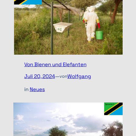
o
r
i
e
n
Von Bienen und Elefanten
Juli 20, 2024
—
Wolfgang
von
in
Neues