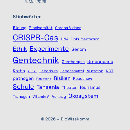
5. Mai 2026
Stichwörter
Bildung
Biodiversität
Corona Videos
CRISPR-Cas
DNA
Dokumentation
Experimente
Ethik
Genom
Gentechnik
Greenpeace
Gentherapie
Krebs
Laborkurs
Lebensmittel
Mutation
NGT
Kunst
Risiken
pathogen
Roadshow
Resistenz
Schule
Tansania
Tourismus
Theater
Ökosystem
Transgen
Vitamin A
Vortrag
©
2026 – BioWissKomm